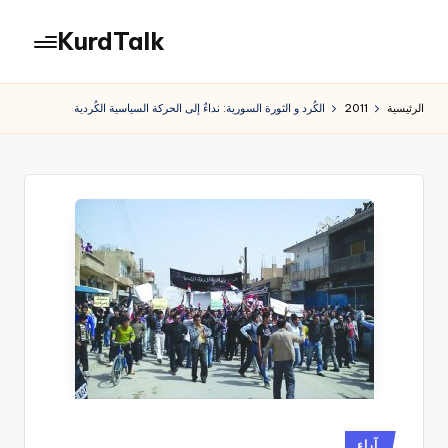
KurdTalk
لتجاوز
لى
كوردتوك
لمحتوى
|
الرئيسية
2011
الكُرد و الثورة السورية: نداءٌ إلى الحركة السياسية الكُردية
اخبار
كردية
نُشر
آراء