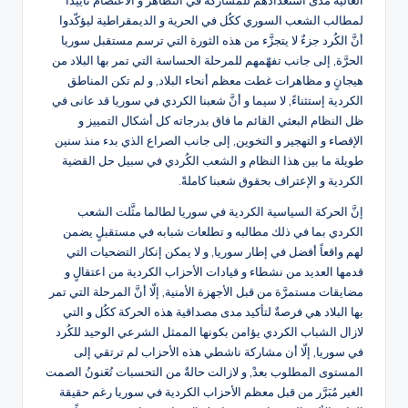
العالية مدى استعدادهم للمشاركة في التظاهر و الاعتصام تأييداً
لمطالب الشعب السوري ككُل في الحرية و الديمقراطية ليؤكّدوا
أنَّ الكُرد جزءٌ لا يتجزَّء من هذه الثورة التي ترسم مستقبل سوريا
الحرَّة, إلى جانب تفهّمهم للمرحلة الحساسة التي تمر بها البلاد من
هيجانٍ و مظاهرات غطت معظم أنحاء البلاد, و لم تكن المناطق
الكردية إستثناءً, لا سيما و أنَّ شعبنا الكردي في سوريا قد عانى في
ظل النظام البعثي القائم ما فاق بدرجاته كل أشكال التمييز و
الإقصاء و التهجير و التخوين, إلى جانب الصراع الذي بدء منذ سنين
طويلة ما بين هذا النظام و الشعب الكُردي في سبيل حل القضية
الكردية و الإعتراف بحقوق شعبنا كاملةً.
إنَّ الحركة السياسية الكردية في سوريا لطالما مثَّلت الشعب
الكردي بما في ذلك مطالبه و تطلعات شبابه في مستقبلٍ يضمن
لهم واقعاً أفضل في إطار سوريا, و لا يمكن إنكار التضحيات التي
قدمها العديد من نشطاء و قيادات الأحزاب الكردية من اعتقالٍ و
مضايقات مستمرَّة من قبل الأجهزة الأمنية, إلّا أنَّ المرحلة التي تمر
بها البلاد هي فرصةٌ لتأكيد مدى مصداقية هذه الحركة ككُل و التي
لازال الشباب الكردي يؤامن بكونها الممثل الشرعي الوحيد للكُرد
في سوريا, إلّا أن مشاركة ناشطي هذه الأحزاب لم ترتقي إلى
المستوى المطلوب بعدْ, و لازالت حالةٌ من التحسبات تُعَنونُ الصمت
الغير مُبَرَّر من قبل معظم الأحزاب الكردية في سوريا رغم حقيقة