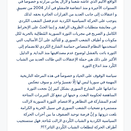
الواقع الأليم الذي عاشه شعبنا و لازال يعاني مرارته و خصوصاً في
السنوات الأخيرة و منذ انتفاضة قامشلو في آذار 2004 من تضييقٍ
و اعتقالات إلى جانب العديد من القرارات الجائرة بحقه. لذلك
يتوجب على الحركة السياسية الكردية عدم فصل الشعب الكردي
عن معايشة متطلبات الظروف الراهنة, و إنما الحثّ على الإنخراط
الكامل و الصريح في مجريات الثورة السورية المُطالِبة بالحرية لكل
مكونات و أطياف الشعب السوري, و للتأكيد على أنَّ الأساليب التي
استخدمها النظام لامتصاص حماسة الشارع الكردي للانضمام إلى
الثورة بائت بالفشل لوضوح عدم مصداقيتها منذ البداية, و الدليل
الأكبر على ذلك هي حملة الإعتقالات التي طالت العديد من الشباب
الكُرد منذ اندلاع الثورة.
سياسة الوقوف على الحياد و خصوصاً في هذه المرحلة التاريخية
المهمة في سوريا ليس لها إلّا تفسيرٌ واحد, و سوف تنعكس
تداعياتها على الشارع السوري بشكل كبير إنْ نجحت الثورة
المناهضة لحكومة البعث, و حينها لن تنفع كل التبريرات المتاحة
لعدم المشاركة في التظاهر و الاعتصام. الثورة السورية لازالت
مستمرة و تضحيات الشعب السوري في سبيل الحرية و الكرامة
بلغت ذروتها, و إنَّ فرصة توحيد الصفوف ما بين أحزاب الحركة
السياسية الكردية و الشباب الكُردي لازالت مُتاحة, فهل ستستجيب
أطراف الحركة لتطلعات الشباب الكُردي الثائر؟؟!!.