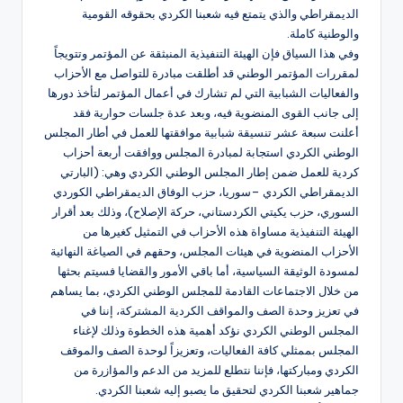
الديمقراطي والذي يتمتع فيه شعبنا الكردي بحقوقه القومية
والوطنية كاملة.
وفي هذا السياق فإن الهيئة التنفيذية المنبثقة عن المؤتمر وتتويجاً
لمقررات المؤتمر الوطني قد أطلقت مبادرة للتواصل مع الأحزاب
والفعاليات الشبابية التي لم تشارك في أعمال المؤتمر لتأخذ دورها
إلى جانب القوى المنضوية فيه، وبعد عدة جلسات حوارية فقد
أعلنت سبعة عشر تنسيقة شبابية موافقتها للعمل في أطار المجلس
الوطني الكردي استجابة لمبادرة المجلس ووافقت أربعة أحزاب
كردية للعمل ضمن إطار المجلس الوطني الكردي وهي: (البارتي
الديمقراطي الكردي –سوريا، حزب الوفاق الديمقراطي الكوردي
السوري، حزب يكيتي الكردستاني، حركة الإصلاح)، وذلك بعد أقرار
الهيئة التنفيذية مساواة هذه الأحزاب في التمثيل كغيرها من
الأحزاب المنضوية في هيئات المجلس، وحقهم في الصياغة النهائية
لمسودة الوثيقة السياسية، أما باقي الأمور والقضايا فسيتم بحثها
من خلال الاجتماعات القادمة للمجلس الوطني الكردي، بما يساهم
في تعزيز وحدة الصف والمواقف الكردية المشتركة، إننا في
المجلس الوطني الكردي نؤكد أهمية هذه الخطوة وذلك لإغناء
المجلس بممثلي كافة الفعاليات، وتعزيزاً لوحدة الصف والموقف
الكردي ومباركتها، فإننا نتطلع للمزيد من الدعم والمؤازرة من
جماهير شعبنا الكردي لتحقيق ما يصبو إليه شعبنا الكردي.