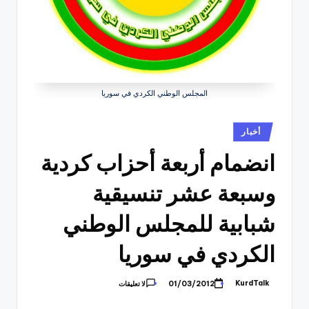
المجلس الوطني الكردي في سوريا
نُشر
أخبار
في
انضمام أربعة أحزاب كردية
وسبعة عشر تنسيقية
شبابية للمجلس الوطني
الكردي في سوريا
KurdTalk
01/03/2012
لا تعليقات
تمّ
النشر
بواسطة