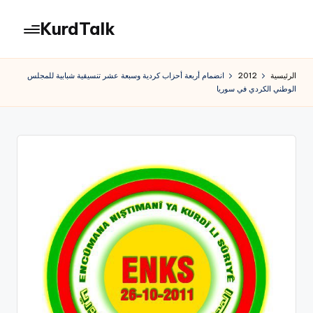
KurdTalk
لتجاوز
لى
كوردتوك
لمحتوى
|
الرئيسية
2012
انضمام أربعة أحزاب كردية وسبعة عشر تنسيقية شبابية للمجلس
اخبار
الوطني الكردي في سوريا
كردية