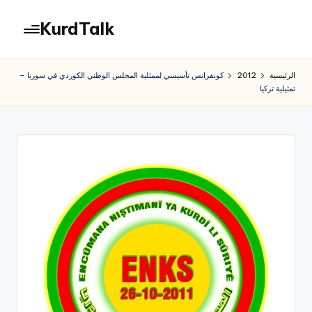
KurdTalk
لتجاوز
لى
كوردتوك
لمحتوى
|
الرئيسية
2012
كونفرانس تأسيسي لممثلية المجلس الوطني الكوردي في سوريا –
اخبار
تمثيلية تركيا
كردية