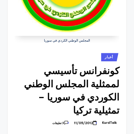
المجلس الوطني الكردي في سوريا
نُشر
أخبار
في
كونفرانس تأسيسي
لممثلية المجلس الوطني
الكوردي في سوريا –
تمثيلية تركيا
KurdTalk
11/05/2012
لا تعليقات
تمّ
النشر
بواسطة