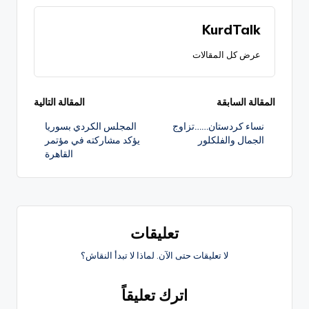
KurdTalk
عرض كل المقالات
تصفّح
المقالة السابقة
المقالة التالية
نساء كردستان……تزاوج
المجلس الكردي بسوريا
المقالات
الجمال والفلكلور
يؤكد مشاركته في مؤتمر
القاهرة
تعليقات
لا تعليقات حتى الآن. لماذا لا تبدأ النقاش؟
اترك تعليقاً