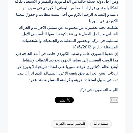
ومن اجل دولة حديثة خالية من الدكتاتورية والتمييز و الاستعباد بكافة
اشكالها و تبني قرارات المجلس الوطني الكوردي في سوريا، و
دعمه و إكتسابه الزخم اللازم من أجل تثبيت مطالب و حقوق شعبنا
الكوردي في سوريا
تشكلت لجنة تحضيرية من مجموعة عن ممثلي الاحزاب و الحراك
الشبابي من أجل العمل على عقد كونفرانسها التأسيسي الاول
لممثليته في تركيا وبحضور المنظمات والجمعيات والشخصيات
المستقلة بتاريخ 13/5/2012
إن شعبنا السوري عامة و شعبنا الكوردي خاصة في أشد الحاجة في
هذا الوقت العصيب إلى تضافر الجهود وتوحيد الخطاب لإسقاط
أبشع نظام دكتاتوري عرفته سوريا على امتداد تاريخها، لا يتورع عن
ارتكاب أبشع الجرائم بحق شعبه الأعزل المسالم الذي آثر أن يبذل
دمه في سبيل استعادة حريته و كرامته المسلوبة منذ عقود.
اللجنة التحضيرية في تركيا
العلامات:
تمثيلية تركيا
المجلس الوطني الكوردي