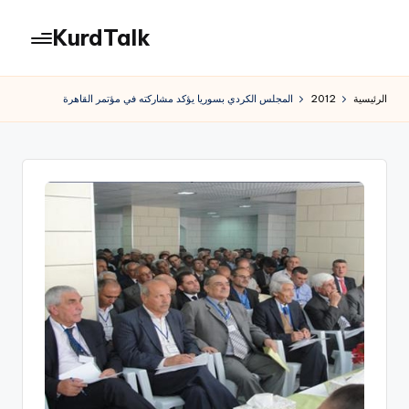
KurdTalk
لتجاوز
لى
كوردتوك
لمحتوى
|
الرئيسية
2012
المجلس الكردي بسوريا يؤكد مشاركته في مؤتمر القاهرة
اخبار
كردية