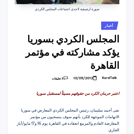
صورة ارشيفية لاحدى اجتماعات المجلس الكردي
نُشر
أخبار
في
المجلس الكردي بسوريا
يؤكد مشاركته في مؤتمر
القاهرة
KurdTalk
13/05/2012
لا تعليقات
تمّ
النشر
بواسطة
اعتبر حرمان الكرد من حقوقهم مسيئاً لمستقبل سوريا
نفى أحمد سليمان، رئيس المجلس الكردي المعارض في سوريا
الاتهامات الموجهة للكرد بأنهم سوف ينسحبون من مؤتمر
المعارضة القادم والمزمع انعقاده في القاهرة يوم 16 و17 مايو/أيار
الجاري.