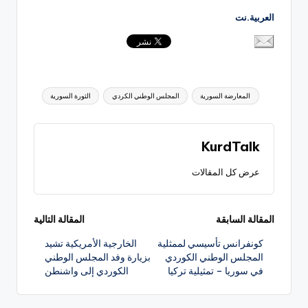
العربية.نت
العلامات:
المعارضة السورية
المجلس الوطني الكردي
الثورة السورية
KurdTalk
عرض كل المقالات
تصفّح
المقالة السابقة
المقالة التالية
كونفرانس تأسيسي لممثلية
الخارجية الأمريكية تشيد
المقالات
المجلس الوطني الكوردي
بزيارة وفد المجلس الوطني
في سوريا – تمثيلية تركيا
الكوردي إلى واشنطن