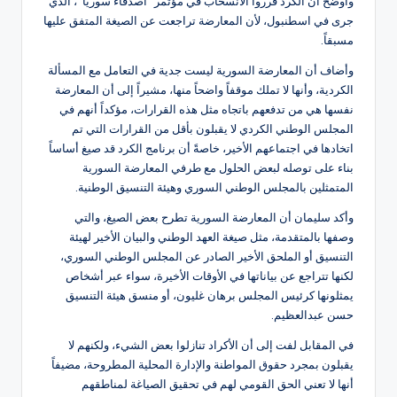
وأوضح أن الكرد قرروا الانسحاب في مؤتمر “أصدقاء سوريا”، الذي
جرى في اسطنبول، لأن المعارضة تراجعت عن الصيغة المتفق عليها
مسبقاً.
وأضاف أن المعارضة السورية ليست جدية في التعامل مع المسألة
الكردية، وأنها لا تملك موقفاً واضحاً منها، مشيراً إلى أن المعارضة
نفسها هي من تدفعهم باتجاه مثل هذه القرارات، مؤكداً أنهم في
المجلس الوطني الكردي لا يقبلون بأقل من القرارات التي تم
اتخادها في اجتماعهم الأخير، خاصةً أن برنامج الكرد قد صيغ أساساً
بناء على توصله لبعض الحلول مع طرفي المعارضة السورية
المتمثلين بالمجلس الوطني السوري وهيئة التنسيق الوطنية.
وأكد سليمان أن المعارضة السورية تطرح بعض الصيغ، والتي
وصفها بالمتقدمة، مثل صيغة العهد الوطني والبيان الأخير لهيئة
التنسيق أو الملحق الأخير الصادر عن المجلس الوطني السوري،
لكنها تتراجع عن بياناتها في الأوقات الأخيرة، سواء عبر أشخاص
يمثلونها كرئيس المجلس برهان غليون، أو منسق هيئة التنسيق
حسن عبدالعظيم.
في المقابل لفت إلى أن الأكراد تنازلوا بعض الشيء، ولكنهم لا
يقبلون بمجرد حقوق المواطنة والإدارة المحلية المطروحة، مضيفاً
أنها لا تعني الحق القومي لهم في تحقيق الصياغة لمناطقهم