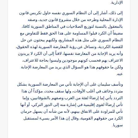
الإدارية.
إلى ذلك، أشار إلى أن النظام السوري نفسه حاول تكريس قانون
الإدارة المحلية وطرحه من خلال مشروع قانون جديد، وصفه
بالمعقول بالنسبة لتوزيع الصلاحيات في المناطق السورية كافةً،
مضيفاً أن الكرد قبلوا المساومة على هذا الحق فقط للتفاوض مع
النظام السوري على مثل هذه المشاريع، ولكنهم يبحثون عن حل
للقضية الكردية، وتساءل عن رؤية المعارضة السورية لهذه الحقوق،
وأنه يريد الإجابة من المعارضة نفسها، لافتاً إلى أن الكرد لا يريدون
الاعتراف بهم فحسب كونهم موجودين وليسوا بحاجة للاعتراف،
ولكن ما حقوقهم هذا هو السؤال الذي يريد من المعارضة الإجابة
عنه.
وتأسف سليمان على أن الإجابة تأتي من المعارضة السورية بشكل
متردد وخائف في أغلب الأوقات، ولها سقف محدد، مؤكداً أن هذا
التردد يأتي إما إرضاءً لفئة من العرب وصفهم بالشوفانيين، وإما
تأتي إرضاءً لقوى إقليمية في إشارة منه إلى الدور التركي، أو أنها
تأتي للمزاودة على الاتفاق بينهم، لأنه من شأنه أن يسهل حرمان
الكرد من حقوقهم القومية، وقال إن هذا الأمر يسيء لمستقبل
سوريا.