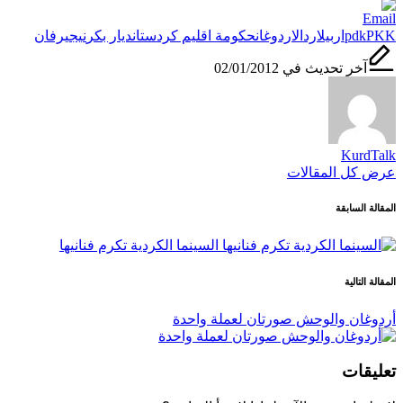
العلامات:
PKK
pdk
اربيل
اردال
اردوغان
حكومة اقليم كردستان
ديار بكر
نيجيرفان
آخر تحديث في 02/01/2012
KurdTalk
عرض كل المقالات
تصفّح
المقالة السابقة
المقالات
السينما الكردية تكرم فنانيها
المقالة التالية
أردوغان والوحش صورتان لعملة واحدة
تعليقات