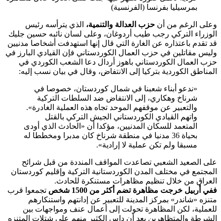
بمرسيليا بفرنسا (الفرنسية)
وعلى الرغم من أن
حزب العدالة والتنمية،
الذي يترأسه رئيس
الوزراء التركي رجب طيب أردوغان، وعلى لسان نائبه حسين جليك
قد تقدم باعتذاره عن الغارة التي قال إنها استهدفت أشخاصا مدنيين
وليس مقاتلين في حزب العمال الكوردستاني فإن القيادي البارز في
حزب العمال الكوردستاني باهوز أردال دعا الشعب الكوردي في
المناطق الكوردية بتركيا إلى الانتفاض، وقال في بيان نسب إليه:
«ندعو أبناء شعبنا في شمال كوردستان، خصوصا في
شرناخ وهكاري، إلى الانتفاض ضد السلطات التركية
والتعبير عن موقفهم الموحد تجاه هذه العملية الغادرة».
واتهم القيادي الكوردستاني الجيش التركي بالقتل
المتعمد للسكان المدنيين، مؤكدا أن «الحادث الذي أودى
بحياة 36 مدنيا في منطقة شرناخ كان مدبرا ومخططا له
مسبقا ولم تكن عملية لا إرادية».
على الصعيد الشعبي تصاعدت المواقف المنددة من قبل شرائح
المجتمع في مختلف المدن الكوردستانية التركية وإقليم كوردستان
العراق من خلال تنظيم مظاهرات مستنكرة للحادث.
ففي أربيل خرجت مظاهرة تضم أكثر من 1500 شخص
تجمعوا قرب
متنزه «شاندر» بمركز المدينة للتعبير عن إدانتهم واستنكارهم
للعملية، لكن المظاهرة تحولت إلى أعمال عنف ومواجهات بين
الشرطة والمتظاهرين بعد أن داس الكثير منهم على شتلات المتنزه