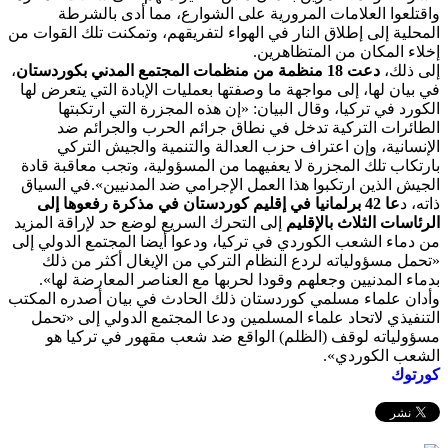
واقتلعوا العلامات المرورية على الشوارع، مما أدى بالشرطة
المحلية إلى إطلاق النار في الهواء لتفريقهم، وتمكنت تلك القوات من
إخلاء المكان من المتظاهرين.
إلى ذلك،
دعت 18 منظمة من منظمات المجتمع المدني بكوردستان
،
في بيان لها، إلى مواجهة ما وصفتها بعمليات الإبادة التي يتعرض لها
الكورد في تركيا، وقال البيان: «إن هذه المجزرة التي ارتكبتها
الطائرات التركية تدخل في نطاق جرائم الحرب والجرائم ضد
الإنسانية، وإن اعتراف حزب العدالة والتنمية والجيش التركي
بارتكاب تلك المجزرة لا يعفيهما من المسؤولية، وتجب معاقبة قادة
الجيش الذين ارتكبوا هذا العمل الإجرامي ضد المدنيين».في السياق
ذاته، د
عا 42 برلمانيا في إقليم كوردستان في مذكرة رفعوها إلى
الرئاسات الثلاث بالإقليم
إلى التحرك السريع لوضع حد لإراقة المزيد
من دماء الشعب الكوردي في تركيا، ودعوا أيضا المجتمع الدولي إلى
«تحمل مسؤولياته لردع النظام التركي من الإيغال أكثر من ذلك
بدماء المدنيين وجعلهم وقودا لحربها مع العناصر المعارضة لها».
وأدان علماء مسلمي كوردستان ذلك الحادث في بيان أصدره المكتب
التنفيذي لاتحاد علماء المسلمين ودعا المجتمع الدولي إلى «تحمل
مسؤولياته لوقف (الظلم) الواقع ضد شعب مقهور في تركيا هو
الشعب الكوردي».
كورتوك