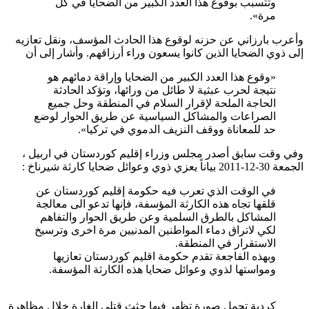
وتتسبب بوقوع هذا العدد الكبير من الضحايا في كل
مرة».
وأعرب بارزاني عن حزنه لوقوع هذا الحادث المؤسف، ونقل تعازيه
إلى ذوي الضحايا الذين كانوا يسعون وراء أرزاقهم. وأشار إلى أن
«وقوع هذا العدد الكبير من الضحايا وإراقة دمائهم هو
نتيجة لحرب عبثية لا طائل من ورائها، وتؤكد الحادثة
الحاجة الملحة لإقرار السلام في المنطقة وحل جميع
الصراعات والمشاكل السياسية عن طريق الحوار لوضع
حد للمعاناة ووقف النزيف الدموي في تركيا».
وفي وقت سابق أصدر مجلس وزراء إقليم كوردستان في اربيل ،
الجمعة 30-12-2011 بياناً يعزي ذوي وعوائل ضحايا كارثة شيرناخ :
في الوقت الذي تعرب فيه حكومة إقليم كوردستان عن
قلقها تجاه هذه الكارثة المؤسفة، فإنها تدعو الى معالجة
المشاكل بالطرق السلمية وعن طريق الحوار والتفاهم
لكي لاتراق دماء المواطنين المدنيين مرة اخرى وترسيخ
الاستقرار في المنطقة.
وبهذه الفاجعة تقدم حكومة اقليم كوردستان تعازيها
ومواستها لذوي وعوائل ضحايا هذه الكارثة المؤسفة.
كردية تحمل صورة تظهر فيها جثث قتلى الغارة خلال مظاهرة