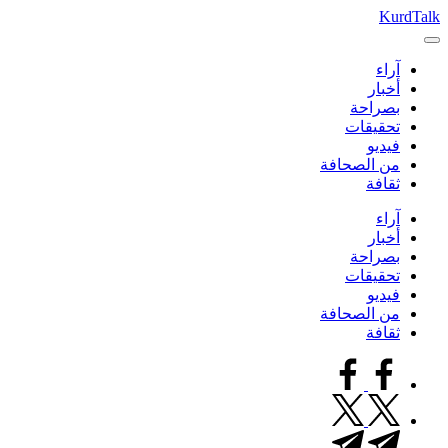
التجاوز
KurdTalk
كوردتوك
إلى
|
المحتوى
آراء
اخبار
أخبار
كردية
بصراحة
تحقيقات
فيديو
من الصحافة
ثقافة
آراء
أخبار
بصراحة
تحقيقات
فيديو
من الصحافة
ثقافة
facebook.com
twitter.com
t.me