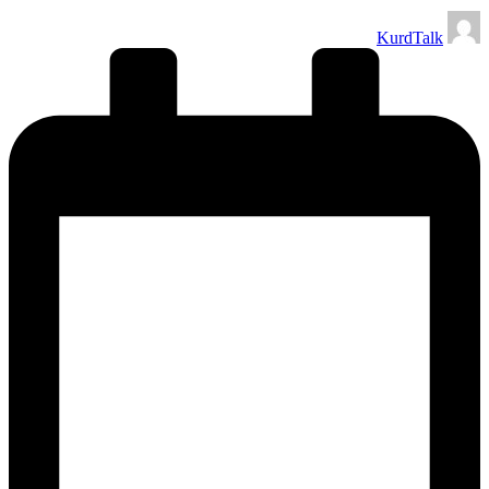
تمّ
KurdTalk
النشر
بواسطة