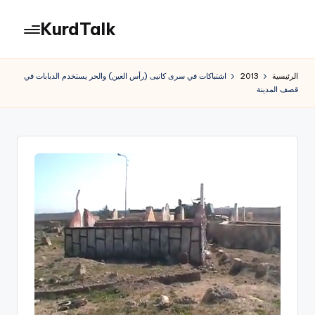
KurdTalk
لتجاوز
لى
كوردتوك
لمحتوى
|
الرئيسية
2013
اشتباكات في سرى كانيى (رأس العين) والحر يستخدم الدبابات في
اخبار
قصف المدينة
كردية