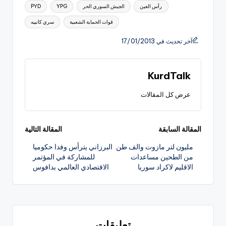
العلامات:
رأس العين
الجيش السوري الحر
YPG
PYD
قوات الحماية الشعبية
سري كانييه
آخر تحديث في 17/01/2013
KurdTalk
عرض كل المقالات
تصفّح
المقالة السابقة
المقالة التالية
مليون لتر مازوت والف طن
البرزاني يترأس وفدا حكوميا
المقالات
من الطحين مساعدات
للمشاركة في المؤتمر
الاقليم لاكراد سوريا
الاقتصادي العالمي بدافوس
تعليقات