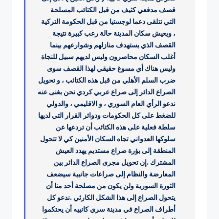
قصف مدفعي كثيف من قبل الكتائب المسلحة
التي تتلقى دعما لوجستيا من قبل الحكومة التركية
، ويعيش سكان المدينة حالة رعب كبيرة نتيجة
القصف الذي يستهدف منازلهم وشوارعهم بينما
أغلب السكان محاصرون وليس لديهم سبيل للنجاة
وليس هناك أي مسوغ حقيقي لهذا القصف سوى
ضرب السلم الأهلي من قبل هذه الكتائب ، و تحويل
الصراع الدائر إلى صراع عربي كردي نحن بغنى عنه
ندعو الرأي العام السوري ، و الاقليمي ، والدولي
للضغط على كل الحكومات ودوائر القرار التي لديها
سلطة فعلية على هذه الكتائب أن تردعها عن
سلوكها العدواني تجاه السكان الأمنين كي لا تتحول
المنطقة إلى بؤرة صراع مستديم يهدد العيش
المشترك .إن تحويل مجرى الصراع الدائر بين
المعارضة والنظام إلى صراعات جانبية سيضعف
الثورة السورية ولن يكون من مصلحة أحد منا أن
يتحول الصراع إلى هذا الشكل الكارثي .ندعو كل
أطراف الصراع في مدينة سري كانييه أن يحتكموا