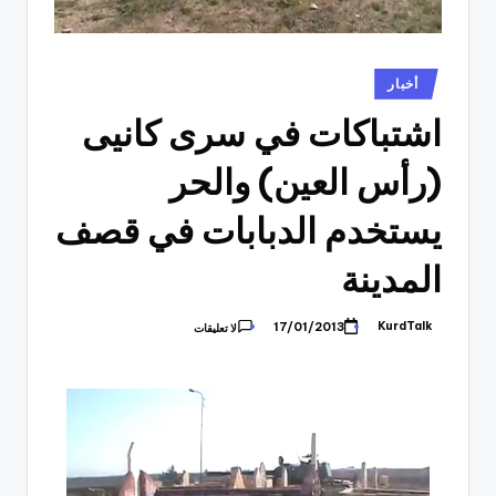
نُشر
أخبار
في
اشتباكات في سرى كانيى
(رأس العين) والحر
يستخدم الدبابات في قصف
المدينة
KurdTalk
17/01/2013
لا تعليقات
تمّ
النشر
بواسطة