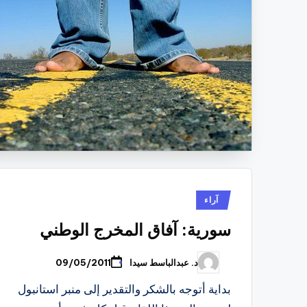
نُشر
آراء
في
سورية: آفاق المخرج الوطني
د. عبدالباسط سيدا
09/05/2011
تمّ
النشر
بواسطة
بداية أتوجه بالشكر والتقدير إلى منبر استانبول