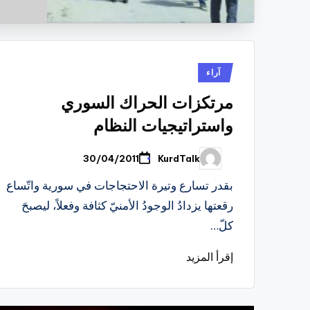
نُشر
آراء
في
مرتكزات الحراك السوري
واستراتيجيات النظام
KurdTalk
30/04/2011
تمّ
النشر
بواسطة
بقدر تسارع وتيرة الاحتجاجات في سورية واتّساع
رقعتها يزدادُ الوجودُ الأمنيّ كثافة وفعلاً، ليصبحَ
كلّ…
إقرأ المزيد