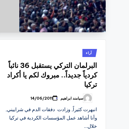
نُشر
آراء
في
البرلمان التركي يستقبل 36 نائباً
كردياً جديداً.. مبروك لكم يا أكراد
تركيا
سيامند ابراهيم
14/06/2011
تمّ
النشر
بواسطة
انبهرت كثيراً, وزادت دفقات الدم في شراييني,
وأنا أشاهد عمل المؤسسات الكردية في تركيا
خلال…