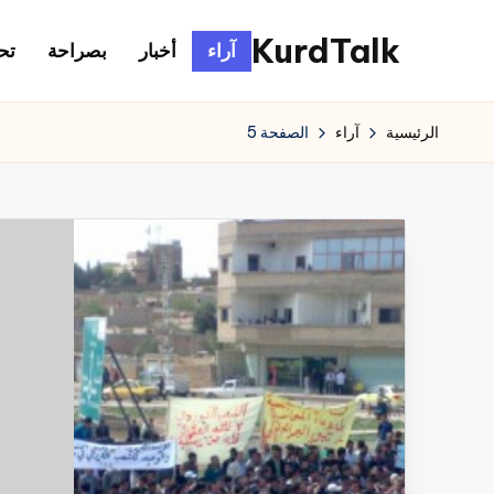
KurdTalk
آراء
أخبار
بصراحة
تح
لتجاوز
لى
كوردتوك
لمحتوى
|
الرئيسية
آراء
الصفحة 5
اخبار
كردية