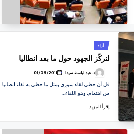
نُشر
آراء
في
لنركّز الجهود حول ما بعد انطاليا
د. عبدالباسط سيدا
01/06/2011
تمّ
النشر
بواسطة
قل أن حظي لقاء سوري بمثل ما حظي به لقاء انطاليا
من اهتمام، وهو اللقاء…
إقرأ المزيد