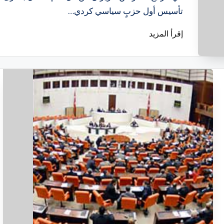
تأسيس أول حزبٍ سياسي كردي…
إقرأ المزيد