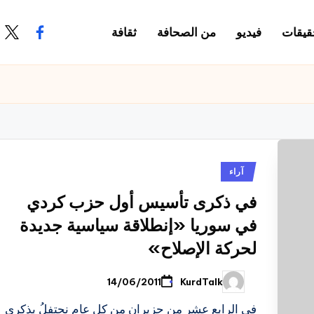
قيقات
فيديو
من الصحافة
ثقافة
.com
ook.com
نُشر
آراء
في
في ذكرى تأسيس أول حزب كردي
في سوريا «إنطلاقة سياسية جديدة
لحركة الإصلاح»
KurdTalk
14/06/2011
تمّ
النشر
بواسطة
في الرابع عشر من حزيران من كل عام نحتفلُ بذكرى