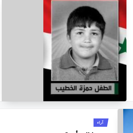
نُشر
آراء
في