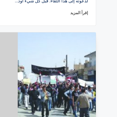
لدعوته إلى هذا اللقاء. قبل كل شيء أود…
إقرأ المزيد