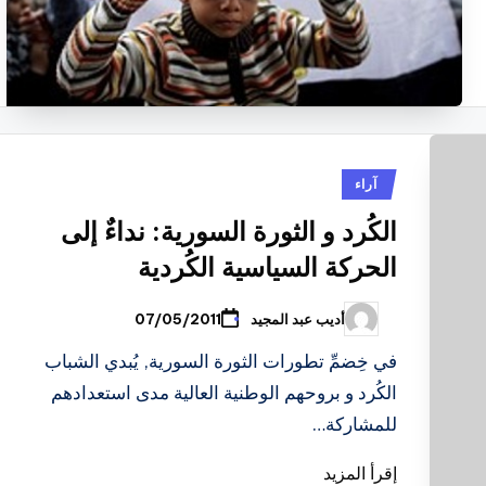
نُشر
آراء
في
الكُرد و الثورة السورية: نداءٌ إلى
الحركة السياسية الكُردية
أديب عبد المجيد
07/05/2011
تمّ
النشر
بواسطة
في خِضمِّ تطورات الثورة السورية, يُبدي الشباب
الكُرد و بروحهم الوطنية العالية مدى استعدادهم
للمشاركة…
إقرأ المزيد