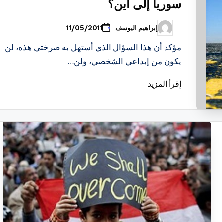
سوريا إلى أين؟
إبراهيم اليوسف
11/05/2011
تمّ
النشر
بواسطة
مؤكد أن هذا السؤال الذي أستهل به صرختي هذه، لن
يكون من إبداعي الشخصي، ولن…
إقرأ المزيد