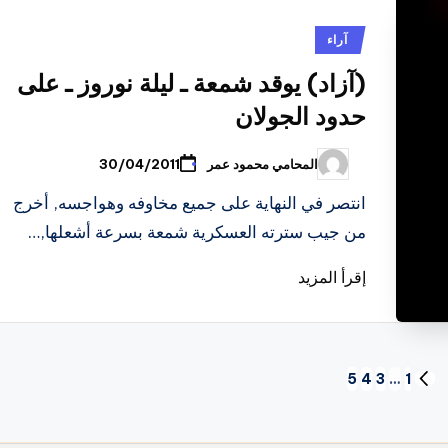
نُشر
آراء
في
(آزاد) يوقد شمعة ـ ليلة نوروز ـ على
حدود الجولان
المحامي محمود عمر
30/04/2011
تمّ
النشر
بواسطة
انتصر في النهاية على جميع مخاوفه وهواجسه, أخرج
من جيب سترته العسكرية شمعة بسرعة أشعلها,…
إقرأ المزيد
5
4
3
…
1
الصفحة
السابقة