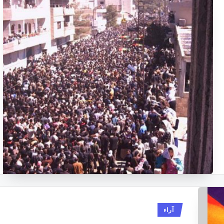
نُشر
آراء
في