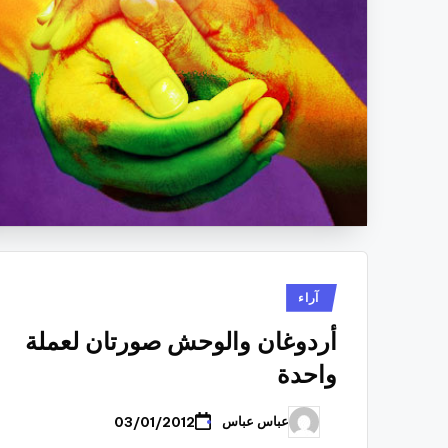
نُشر
آراء
في
أردوغان والوحش صورتان لعملة
واحدة
عباس عباس
03/01/2012
تمّ
النشر