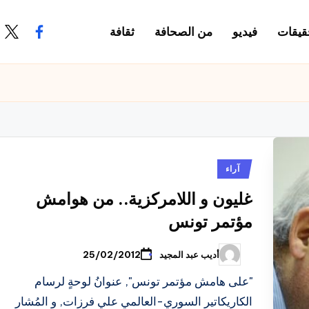
قيقات
فيديو
من الصحافة
ثقافة
.com
ook.com
نُشر
آراء
في
غليون و اللامركزية.. من هوامش
مؤتمر تونس
أديب عبد المجيد
25/02/2012
تمّ
النشر
بواسطة
"على هامش مؤتمر تونس", عنوانُ لوحةٍ لرسام
الكاريكاتير السوري-العالمي علي فرزات, و المُشار