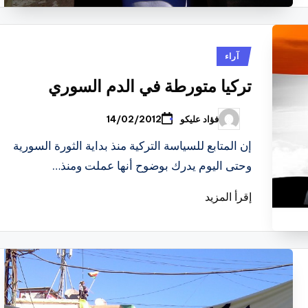
نُشر
آراء
في
تركيا متورطة في الدم السوري
فؤاد عليكو
14/02/2012
تمّ
النشر
بواسطة
إن المتابع للسياسة التركية منذ بداية الثورة السورية
وحتى اليوم يدرك بوضوح أنها عملت ومنذ…
إقرأ المزيد