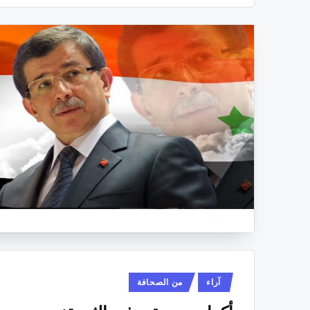
نُشر
آراء
من الصحافة
في