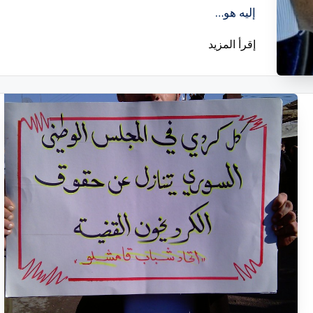
إليه هو…
إقرأ المزيد