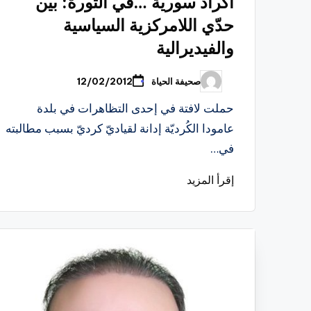
أكراد سورية …في الثورة: بين
حدّي اللامركزية السياسية
والفيديرالية
صحيفة الحياة
12/02/2012
تمّ
النشر
بواسطة
حملت لافتة في إحدى التظاهرات في بلدة
عامودا الكُرديّة إدانة لقياديّ كرديّ بسبب مطالبته
في…
إقرأ المزيد