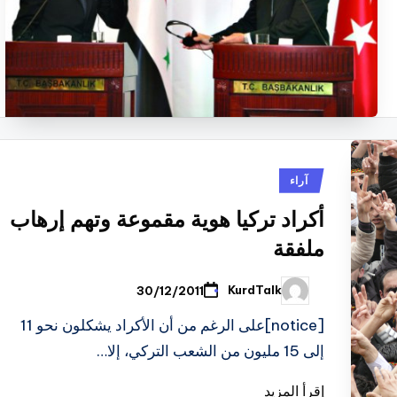
نُشر
آراء
في
أكراد تركيا هوية مقموعة وتهم إرهاب
ملفقة
KurdTalk
30/12/2011
تمّ
النشر
بواسطة
[notice]على الرغم من أن الأكراد يشكلون نحو 11
إلى 15 مليون من الشعب التركي، إلا…
إقرأ المزيد