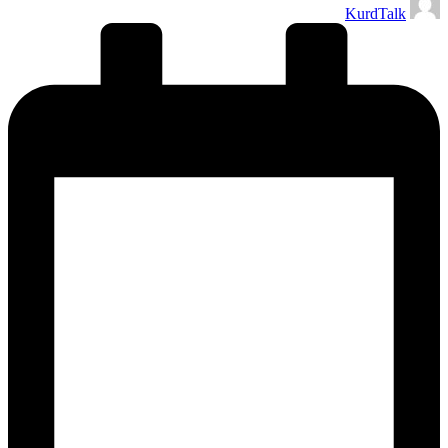
KurdTalk
النشر
بواسطة