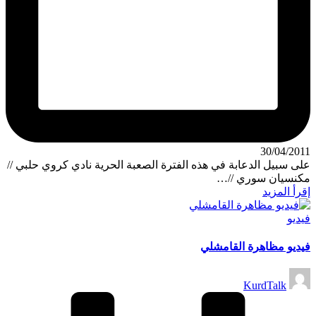
30/04/2011
على سبيل الدعابة في هذه الفترة الصعبة الحرية نادي كروي حلبي //
مكنسيان سوري //…
إقرأ المزيد
نُشر
فيديو
في
فيديو مظاهرة القامشلي
تمّ
KurdTalk
النشر
بواسطة