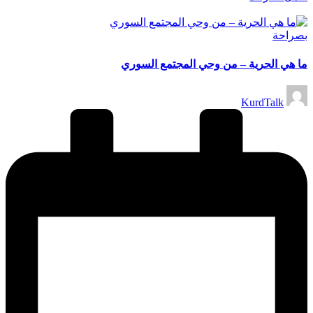
نُشر
بصراحة
في
ما هي الحرية – من وحي المجتمع السوري
تمّ
KurdTalk
النشر
بواسطة