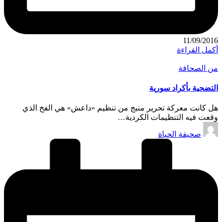
11/09/2016
أكمل القراءة
نُشر
من الصحافة
في
التضحية بأكراد سورية
هل كانت معركة تحرير منبج من تنظيم «داعش» هي الفخ الذي
وقعت فيه التنظيمات الكردية…
تمّ
صحيفة الحياة
النشر
بواسطة