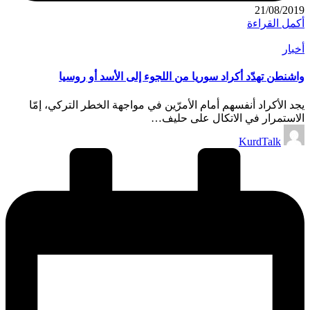
21/08/2019
أكمل القراءة
نُشر
أخبار
في
واشنطن تهدّد أكراد سوريا من اللجوء إلى الأسد أو روسيا
يجد الأكراد أنفسهم أمام الأمرّين في مواجهة الخطر التركي، إمّا
الاستمرار في الاتكال على حليف…
تمّ
KurdTalk
النشر
بواسطة