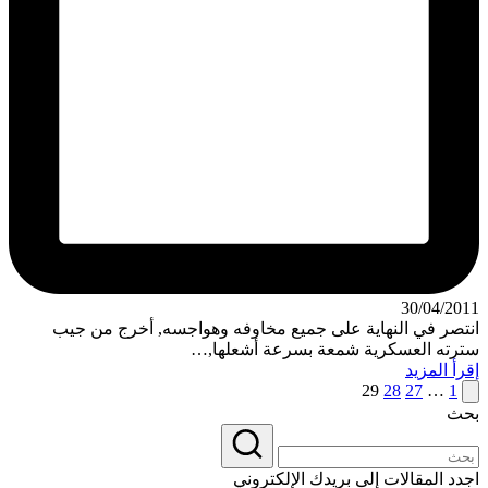
30/04/2011
انتصر في النهاية على جميع مخاوفه وهواجسه, أخرج من جيب
سترته العسكرية شمعة بسرعة أشعلها,…
إقرأ المزيد
Posts
الصفحة
29
28
27
…
1
السابقة
بحث
pagination
اجدد المقالات إلى بريدك الإلكتروني