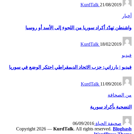
KurdTalk
21/08/2019
النشر
بواسطة
نُشر
أخبار
في
واشنطن تهدّد أكراد سوريا من اللجوء إلى الأسد أو روسيا
تمّ
KurdTalk
18/02/2019
النشر
بواسطة
نُشر
فيديو
في
فيديو | بارزاني: حزب الاتحاد الديمقراطي احتكر الوضع في سوريا
تمّ
KurdTalk
11/09/2016
النشر
بواسطة
نُشر
من الصحافة
في
التضحية بأكراد سورية
تمّ
صحيفة الحياة
06/09/2016
النشر
Copyright 2026 —
KurdTalk
. All rights reserved.
Bloghash
بواسطة