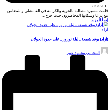
30/04/2011
قامت مسيرة مطالبة بالحرية والكرامة في القامشلي و للتضامن
مع درعا وسكانها المحاصرون حيث خرج…
إقرأ المزيد
نُشر
آراء
في
(آزاد) يوقد شمعة ـ ليلة نوروز ـ على حدود الجولان
تمّ
المحامي محمود عمر
النشر
بواسطة