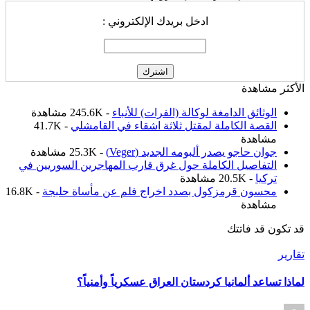
ادخل بريدك الإلكتروني :
الأكثر مشاهدة
الوثائق الدامغة لوكالة (الفرات) للأنباء
- 245.6K مشاهدة
القصة الكاملة لمقتل ثلاثة اشقاء في القامشلي
- 41.7K
مشاهدة
جوان حاجو يصدر ألبومه الجديد (Veger)
- 25.3K مشاهدة
التفاصيل الكاملة حول غرق قارب المهاجرين السوريين في
تركيا
- 20.5K مشاهدة
محسون قرمزكول بصدد اخراج فلم عن مأساة حلبجة
- 16.8K
مشاهدة
قد تكون قد فاتتك
نُشر
تقارير
في
لماذا تساعد ألمانيا كردستان العراق عسكرياً وأمنياً؟
تمّ