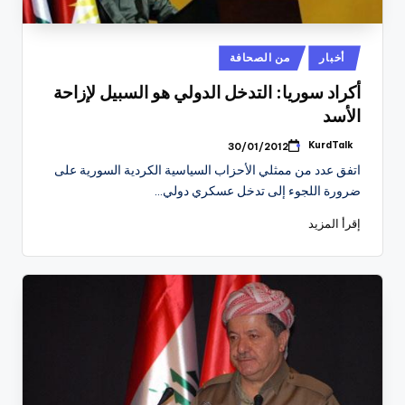
نُشر
أخبار
من الصحافة
في
أكراد سوريا: التدخل الدولي هو السبيل لإزاحة
الأسد
KurdTalk
30/01/2012
تمّ
النشر
اتفق عدد من ممثلي الأحزاب السياسية الكردية السورية على
بواسطة
ضرورة اللجوء إلى تدخل عسكري دولي…
إقرأ المزيد