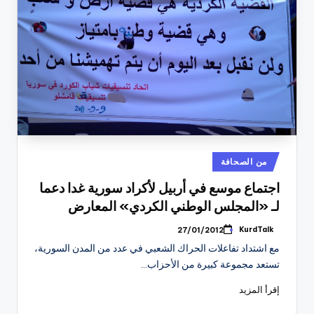
نُشر
من الصحافة
في
اجتماع موسع في أربيل لأكراد سورية غدا دعما
لـ «المجلس الوطني الكردي» المعارض
KurdTalk
27/01/2012
تمّ
النشر
مع اشتداد تفاعلات الحراك الشعبي في عدد من المدن السورية،
بواسطة
تستعد مجموعة كبيرة من الأحزاب…
إقرأ المزيد