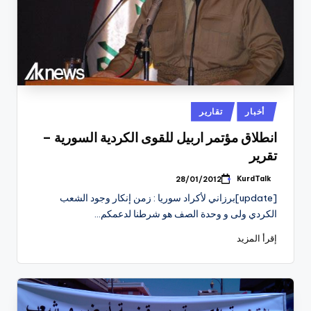
نُشر
أخبار
تقارير
في
انطلاق مؤتمر اربيل للقوى الكردية السورية –
تقرير
KurdTalk
28/01/2012
تمّ
النشر
[update]برزاني لأكراد سوريا : زمن إنكار وجود الشعب
بواسطة
الكردي ولى و وحدة الصف هو شرطنا لدعمكم…
إقرأ المزيد