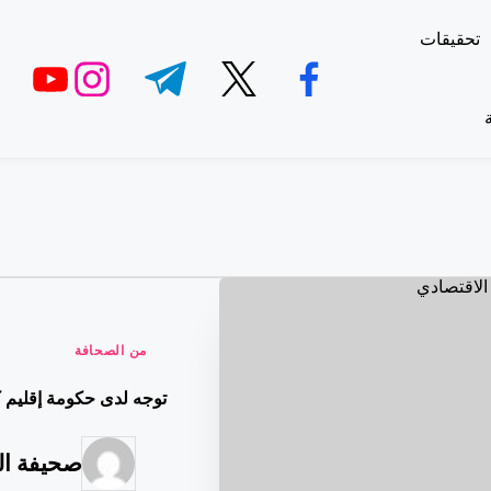
تحقيقات
utube.com
instagram.com
t.me
twitter.com
facebook.com
نُشر
من الصحافة
في
توجه لدى حكومة إقليم ك
صحيفة ا
تمّ