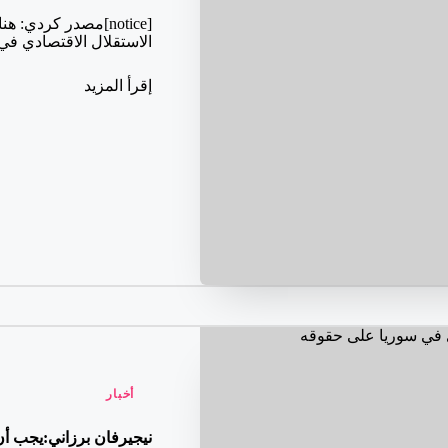
النشر
[notice]مصدر كردي
بواسطة
الاستقلال الاقتصادي 
إقرأ المزيد
نُشر
أخبار
في
نيجيرفان برزاني:يجب 