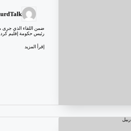
urdTalk
تمّ
النشر
بواسطة
رئيس حكومة إقليم كرد
إقرأ المزيد