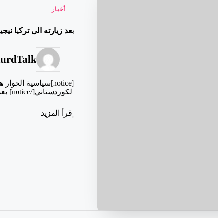
نُشر
أخبار
في
بعد زيارته الى تركيا نيج
urdTalk
تمّ
النشر
[notice]سياسية الح
بواسطة
الكوردستاني[/notice] بعد زيارة استغرق يومين…
إقرأ المزيد