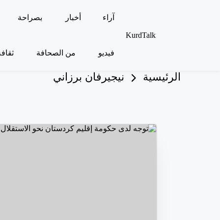
آراء
أخبار
بصراحة
لتجاوز
KurdTalk
لى
كوردتوك
لمحتوى
فيديو
من الصحافة
ثقافة
|
اخبار
كردية
الرئيسية
نيجيرفان برزاني