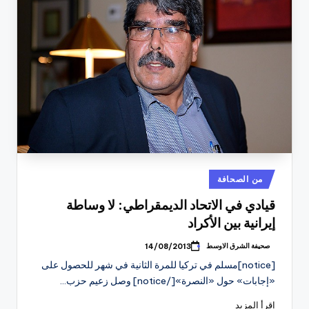
نُشر
من الصحافة
في
قيادي في الاتحاد الديمقراطي: لا وساطة
إيرانية بين الأكراد
صحيفة الشرق الاوسط
14/08/2013
تمّ
النشر
[notice]مسلم في تركيا للمرة الثانية في شهر للحصول على
بواسطة
«إجابات» حول «النصرة»[/notice] وصل زعيم حزب…
إقرأ المزيد