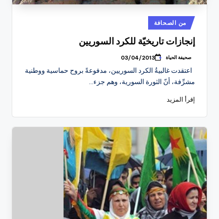
نُشر
من الصحافة
في
إنجازات تاريخيّة للكرد السوريين
صحيفة الحياة
03/04/2013
تمّ
النشر
اعتقدت غالبيةُ الكرد السوريين، مدفوعةً بروح حماسية ووطنية
بواسطة
مشرِّفة، أنّ الثورة السورية، وهم جزء…
إقرأ المزيد