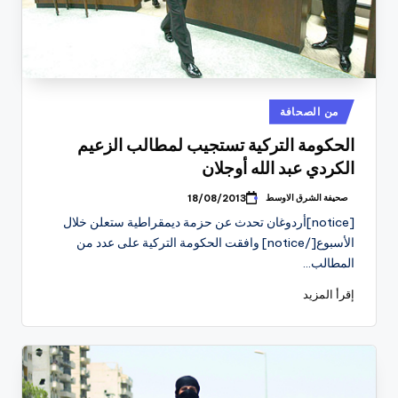
نُشر
من الصحافة
في
الحكومة التركية تستجيب لمطالب الزعيم
الكردي عبد الله أوجلان
صحيفة الشرق الاوسط
18/08/2013
تمّ
النشر
[notice]أردوغان تحدث عن حزمة ديمقراطية ستعلن خلال
بواسطة
الأسبوع[/notice] وافقت الحكومة التركية على عدد من
المطالب…
إقرأ المزيد