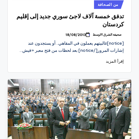
نُشر
من الصحافة
في
تدفق خمسة آلاف لاجئ سوري جديد إلى إقليم
كردستان
صحيفة الشرق الاوسط
18/08/2013
تمّ
النشر
[notice]غالبيتهم يعملون في المقاهي.. أو يستجدون عند
بواسطة
إشارات المرور[/notice] بعد لحظات من فتح معبر «فيش…
إقرأ المزيد