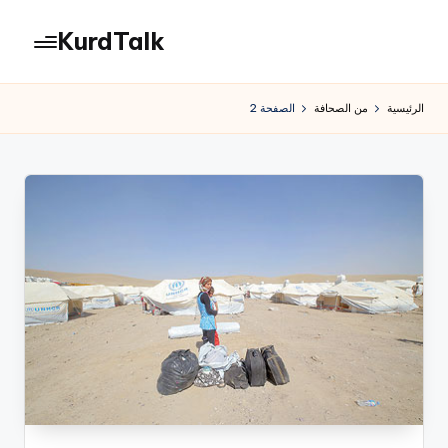
KurdTalk
لتجاوز
لى
كوردتوك
لمحتوى
|
الرئيسية
من الصحافة
الصفحة 2
اخبار
كردية