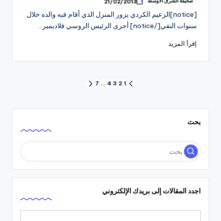
صحيفة الشرق الاوسط
21/02/2013
تمّ
النشر
[notice]الزعيم الكردي يزور المنزل الذي أقام فيه والده خلال
بواسطة
سنوات النفي[/notice] أجرى الرئيس الروسي فلاديمير…
إقرأ المزيد
Posts
7
…
4
3
2
1
الصفحة
الصفحة
السابقة
التالية
pagination
بحث
اجدد المقالات إلى بريدك الإلكتروني