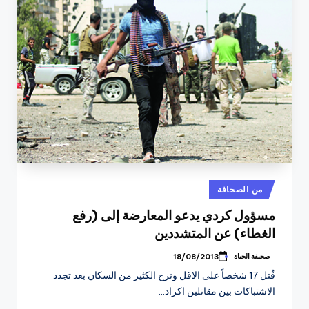
نُشر
من الصحافة
في
مسؤول كردي يدعو المعارضة إلى (رفع
الغطاء) عن المتشددين
صحيفة الحياة
18/08/2013
تمّ
النشر
قُتل 17 شخصاً على الاقل ونزح الكثير من السكان بعد تجدد
بواسطة
الاشتباكات بين مقاتلين اكراد…