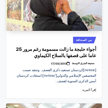
نُشر
من الصحافة
في
أجواء حلبجة ما زالت مسمومة رغم مرور 25
عاما على قصفها بالسلاح الكيماوي
صحيفة الشرق الاوسط
17/03/2013
تمّ
النشر
[notice]كردستان تستعيد ذكرى القصف.. وتنتقد صمت
بواسطة
المجتمعين الإسلامي والدولي[/notice] استعادت كردستان
أمس الذكرى السنوية لقصف…
إقرأ المزيد