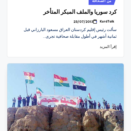
من الصحافة
في
كرد سوريا والملف المبكر المتأخر
KurdTalk
23/07/2013
تمّ
النشر
سألت رئيس إقليم كردستان العراق مسعود البارزاني قبل
بواسطة
ثمانية أشهر في أطول مقابلة صحافية تجرى…
إقرأ المزيد