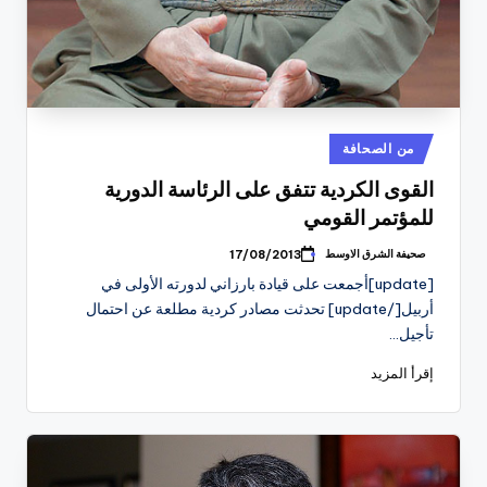
نُشر
من الصحافة
في
القوى الكردية تتفق على الرئاسة الدورية
للمؤتمر القومي
صحيفة الشرق الاوسط
17/08/2013
تمّ
النشر
[update]أجمعت على قيادة بارزاني لدورته الأولى في
بواسطة
أربيل[/update] تحدثت مصادر كردية مطلعة عن احتمال
تأجيل…
إقرأ المزيد