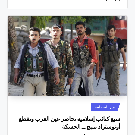
نُشر
من الصحافة
في
سبع كتائب إسلامية تحاصر عين العرب وتقطع
أوتوستراد منبج ــ الحسكة