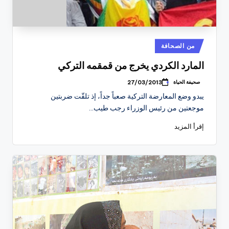
نُشر
من الصحافة
في
المارد الكردي يخرج من قمقمه التركي
صحيفة الحياة
27/03/2013
تمّ
النشر
يبدو وضع المعارضة التركية صعباً جداً، إذ تلقّت ضربتين
بواسطة
موجعتين من رئيس الوزراء رجب طيب…
إقرأ المزيد