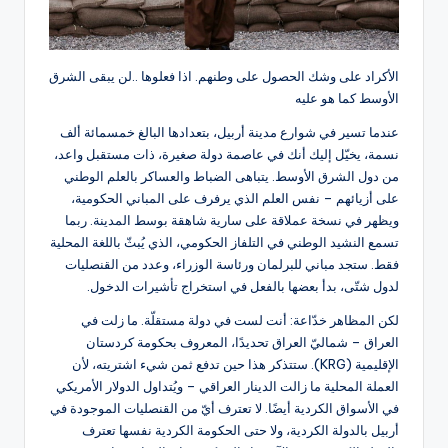
الأكراد على وشك الحصول على وطنهم. اذا فعلوها ..لن يبقى الشرق
الأوسط كما هو عليه
عندما تسير في شوارع مدينة أربيل، بتعدادها البالغ خمسمائة ألف
نسمة، يخيّل إليك أنك في عاصمة دولة صغيرة، ذات مستقبل واعد،
من دول الشرق الأوسط. يتباهى الضباط والعساكر بالعلم الوطني
على أزيائهم – نفس العلم الذي يرفرف على المباني الحكومية،
ويظهر في نسخة عملاقة على سارية شاهقة بوسط المدينة. ربما
تسمع النشيد الوطني في التلفاز الحكومي، الذي يُبثّ باللغة المحلية
فقط. ستجد مباني للبرلمان ورئاسة الوزراء، وعدد من القنصليات
لدول شتّى، بدأ بعضها بالفعل في استخراج تأشيرات الدخول.
لكن المظاهر خدّاعة: أنت لست في دولة مستقلّة. ما زلت في
العراق – شماليّ العراق تحديدًا، المعروف بحكومة كردستان
الإقليمية (KRG). ستتذكر هذا حين تدفع ثمن شيء اشتريته، لأن
العملة المحلية ما زالت الدينار العراقي – ويُتداول الدولار الأمريكي
في الأسواق الكردية أيضًا. لا تعترف أيّ من القنصليات الموجودة في
أربيل بالدولة الكردية، ولا حتى الحكومة الكردية نفسها تعترف