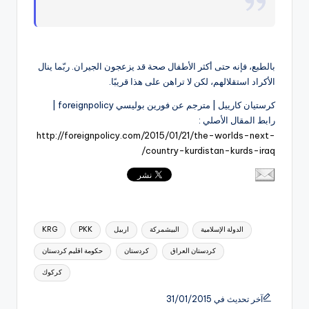
بالطبع، فإنه حتى أكثر الأطفال صحة قد يزعجون الجيران. ربّما ينال
الأكراد استقلالهم، لكن لا تراهن على هذا قريبًا.
كرستيان كارييل |
مترجم عن فورين بوليسي foreignpolicy |
رابط المقال الأصلي :
http://foreignpolicy.com/2015/01/21/the-worlds-next-
country-kurdistan-kurds-iraq/
العلامات:
الدولة الإسلامية
البيشمركة
اربيل
PKK
KRG
كردستان العراق
كردستان
حكومة اقليم كردستان
كركوك
آخر تحديث في 31/01/2015