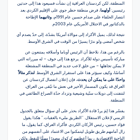
المنطقة، لكن كردستان العراقية إن نشأت فسيعود هذا إلى حدثين
رئيسين:
أولهما
، فرض منطقة حظر جوي على الإقليم الكردي بعد
انتصار الحلفاء على صدام حسين عام 1991م،
وثانيهما
الإطاحة
بالدكتاتور في الاحتلال الأمريكي عام 2003م.
نتيجة لذلك، يميل الأكراد إلى موالاة أمريكا بشدّة، إلى حدّ يصدم أي
شخص أمضى ولو نذرًا يسيرًا من الوقت في الشرق الأوسط.
بالرغم من هذا، نلاحظ أن الرئيس أوباما وأسلافه يمتنعون عن
مباركة تأسيس دولة للأكراد. يرجع هذا إلى خوف – له مبرراته التي
لا يمكن تجاهلها – من خلق لاعب جديد في المنطقة المشتعلة
أساسًا، وكيف سيؤثر هذا على استقرار الشرق الأوسط.
لنذكر مثالاً
واحدًا على ما يمكن أن يحدث
، فإن إعلان انفصال كردستان عن
العراق قد يكون المسمار الأخير في نعش ما تبّقى من العراق،
لتتفتت إلى دويلات سنّية وشيعية وتزداد حدّة الصراع الطائفي في
المنطقة.
يفسّر هذا لِمَ يردّ قادة الأكراد بحذر على أي سؤال متعلق بالجدول
الزمني لإعلان الاستقلال. ’’الطريق مليء بالعقبات.’’ هكذا يقول
فؤاد حسين، رئيس الأركان الكردي. فأكراد العراق، كما يقول، ما
زال أمامهم طريق طويل ليتمكنوا من الاعتماد على أنفسهم من
الناحية الاقتصادية. ربما أعطتهم كركوك مصدرًا مهمًّا للنفط، ولكن