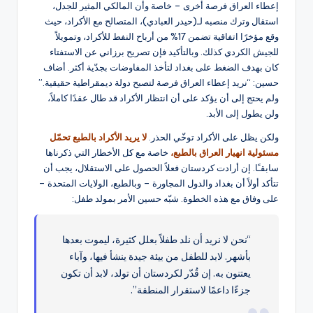
إعطاء العراق فرصة أخرى – خاصة وأن المالكي المثير للجدل،
استقال وترك منصبه لـ(حيدر العبادي)، المتصالح مع الأكراد، حيث
وقع مؤخرًا اتفاقية تضمن 17% من أرباح النفط للأكراد، وتمويلاً
للجيش الكردي كذلك. وبالتأكيد فإن تصريح برزاني عن الاستفتاء
كان بهدف الضغط على بغداد لتأخذ المفاوضات بجدّية أكثر. أضاف
حسين: “نريد إعطاء العراق فرصة لتصبح دولة ديمقراطية حقيقية.”
ولم يحتج إلى أن يؤكد على أن انتظار الأكراد قد طال عقدًا كاملاً،
ولن يطول إلى الأبد.
ولكن يظل على الأكراد توخّي الحذر.
لا يريد الأكراد بالطبع تحمّل
مسئولية انهيار العراق بالطبع،
خاصة مع كل الأخطار التي ذكرناها
سابقـًا. إن أرادت كردستان فعلاً الحصول على الاستقلال، يجب أن
تتأكد أولاً أن بغداد والدول المجاورة – وبالطبع، الولايات المتحدة –
على وفاق مع هذه الخطوة. شبّه حسين الأمر بمولد طفل:
“نحن لا نريد أن نلد طفلاً بعلل كثيرة، ليموت بعدها
بأشهر. لابد للطفل من بيئة جيدة ينشأ فيها، وآباء
يعتنون به. إن قُدّر لكردستان أن تولد، لابد أن تكون
جزءًا داعمًا لاستقرار المنطقة”.