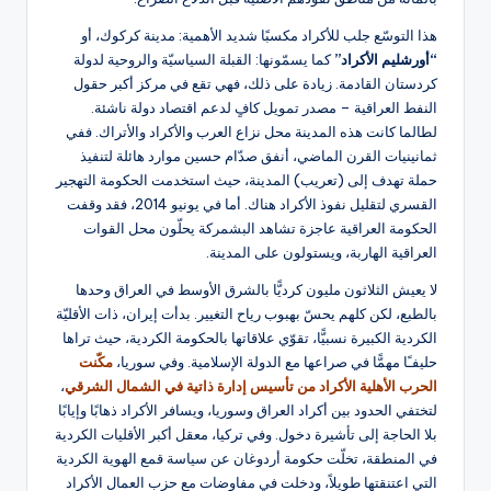
هذا التوسّع جلب للأكراد مكسبًا شديد الأهمية: مدينة كركوك، أو
“أورشليم الأكراد”
كما يسمّونها: القبلة السياسيّة والروحية لدولة
كردستان القادمة. زيادة على ذلك، فهي تقع في مركز أكبر حقول
النفط العراقية – مصدر تمويل كافٍ لدعم اقتصاد دولة ناشئة.
لطالما كانت هذه المدينة محل نزاع العرب والأكراد والأتراك. ففي
ثمانينيات القرن الماضي، أنفق صدّام حسين موارد هائلة لتنفيذ
حملة تهدف إلى (تعريب) المدينة، حيث استخدمت الحكومة التهجير
القسري لتقليل نفوذ الأكراد هناك. أما في يونيو 2014، فقد وقفت
الحكومة العراقية عاجزة تشاهد البشمركة يحلّون محل القوات
العراقية الهاربة، ويستولون على المدينة.
لا يعيش الثلاثون مليون كرديًّا بالشرق الأوسط في العراق وحدها
بالطبع، لكن كلهم يحسّ بهبوب رياح التغيير. بدأت إيران، ذات الأقليّة
الكردية الكبيرة نسبيًّا، تقوّي علاقاتها بالحكومة الكردية، حيث تراها
حليفـًا مهمًّا في صراعها مع الدولة الإسلامية. وفي سوريا،
مكّنت
الحرب الأهلية الأكراد من تأسيس إدارة ذاتية في الشمال الشرقي
،
لتختفي الحدود بين أكراد العراق وسوريا، ويسافر الأكراد ذهابًا وإيابًا
بلا الحاجة إلى تأشيرة دخول. وفي تركيا، معقل أكبر الأقليات الكردية
في المنطقة، تخلّت حكومة أردوغان عن سياسة قمع الهوية الكردية
التي اعتنقتها طويلاً، ودخلت في مفاوضات مع حزب العمال الأكراد