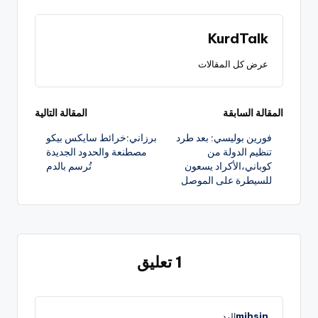
KurdTalk
عرض كل المقالات
تصفّح
المقالة السابقة
المقالة التالية
فورين بوليسي: بعد طرد
برزاني:خرائط سايكس بيكو
المقالات
تنظيم الدولة من
مصطنعة والحدود الجديدة
كوباني،الأكراد يسعون
تُرسم بالدم
للسيطرة على الموصل
1 تعليق
mihsin
الرد