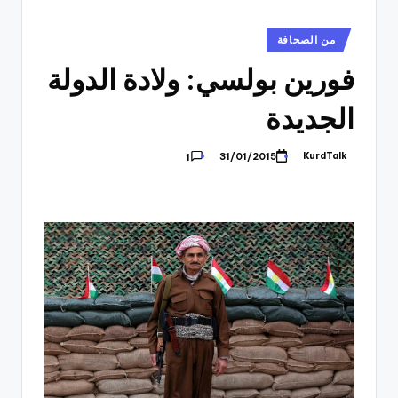
نُشر
من الصحافة
في
فورين بولسي: ولادة الدولة
الجديدة
KurdTalk
31/01/2015
1
تمّ
النشر
بواسطة