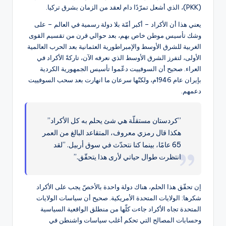
(PKK)، الذي أشعل تمرّدًا دام لعقد من الزمان بشرق تركيا.
يعني هذا أن الأكراد – أكبر أمّة بلا دولة رسمية في العالم – على
وشك تأسيس موطن خاص بهم، بعد حوالي قرن من تقسيم القوى
الغربية للشرق الأوسط والإمبراطورية العثمانية بعد الحرب العالمية
الأولى، لتفرز الشرق الأوسط الذي نعرفه الآن، تاركةً الأكراد في
العراء. صحيح أن السوفييت دعّموا تأسيس الجمهورية الكردية
بإيران عام 1946م، ولكنّها سرعان ما انهارت بعد سحب السوفييت
دعمهم.
’’كردستان مستقلّة هي شئ يحلم به كل الأكراد’’
هكذا قال رمزي معروف، المتقاعد البالغ من العمر
65 عامًا، بينما كنا نتحدّث في سوق أربيل. ’’لقد
انتظرت طوال حياتي لأرى هذا يتحقّق.’’
إن تحقّق هذا الحلم، هناك دولة واحدة بالأخصّ يجب على الأكراد
شكرها: الولايات المتحدة الأمريكية. صحيح أن سياسات الولايات
المتحدة تجاه الأكراد جاءت كلّها من منطلق الواقعية السياسية
وحسابات المصالح التي تحكم أغلب سياسات واشنطن في