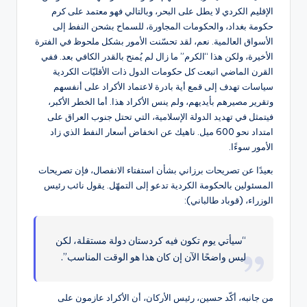
الإقليم الكردي لا يطل على البحر، وبالتالي فهو معتمد على كرم
حكومة بغداد، والحكومات المجاورة، للسماح بشحن النفط إلى
الأسواق العالمية. نعم، لقد تحسّنت الأمور بشكل ملحوظ في الفترة
الأخيرة، ولكن هذا “الكرم” ما زال لم يُمنح بالقدر الكافي بعد. ففي
القرن الماضي اتبعت كل حكومات الدول ذات الأقليّات الكردية
سياسات تهدف إلى قمع أية بادرة لاعتماد الأكراد على أنفسهم
وتقرير مصيرهم بأيديهم، ولم ينس الأكراد هذا. أما الخطر الأكبر،
فيتمثل في تهديد الدولة الإسلامية، التي تحتل جنوب العراق على
امتداد نحو 600 ميل. ناهيك عن انخفاض أسعار النفط الذي زاد
الأمور سوءًا.
بعيدًا عن تصريحات برزاني بشأن استفتاء الانفصال، فإن تصريحات
المسئولين بالحكومة الكردية تدعو إلى التمهّل. يقول نائب رئيس
الوزراء، (قوباد طالباني):
“سيأتي يوم تكون فيه كردستان دولة مستقلة، لكن
ليس واضحًا الآن إن كان هذا هو الوقت المناسب”.
من جانبه، أكّد حسين، رئيس الأركان، أن الأكراد عازمون على