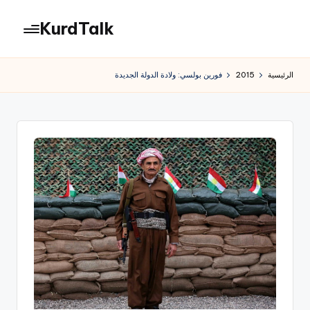
KurdTalk
لتجاوز
لى
كوردتوك
لمحتوى
|
الرئيسية
2015
فورين بولسي: ولادة الدولة الجديدة
اخبار
كردية