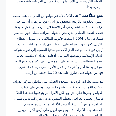
بالدولة الكردية. حتى الآن، ما زالت كردستان العراقية واقعة تحت
سيطرة بغداد.
لنضع خطـًّا تحت “حتى الآن”
، لأنه في يوليو من العام الماضي، طلب
رئيس الحكومة الكردية (مسعود برزاني) من البرلمان أن يبدأ في
الإعداد لاستفتاء الشعب في أمر الاستقلال. كان هذا ردّ فعلٍ متوقعًا
عقب التفكك الصادم الذي لحق بالدولة العراقية بقيادة نور المالكي.
قبلها، في يناير 2014، امتنعت حكومة المالكي عن تمويل القطاع
الكردي كجزء من الصراع على النفط الذي دار حينها، لتثير غضب
أربيل في ذات الوقت الذي أدّت سياساتها القمعية إلى تقوية شوكة
الدولة الإسلامية ونهوضها الدرامي. أذهلت الدولة الإسلامية العالم
عندما استطاعت السيطرة على الموصل، ثاني أكبر مدينة عراقية،
لتتوغل بعدها أكثر وأكثر مقتربة من الأكراد. في مرحلة ما، اقترب
جهاديو الدولة حتى صاروا على بعد 25 ميل فقط من أربيل.
مدعومة بغارات الولايات المتحدة الجويّة على مناطق تمركز الدولة،
تمكنت القوات الكردية – البشمركة – من الهجوم على قوات
الدولة وإجبارها على التراجع. لكن الأكراد لم يتوقفوا عند هذا الحدّ.
فانهيار الجيش العراقي محطّم المعنويات في بقاع كثيرة من شمال
العراق خلق فراغًا عسكريًّا سَعِد الأكراد بملئه بشدة. وبمحض
الصدفة، وجد الأكراد أنفسهم يسيطرون على أرض أكثر بـأربعين
بالمائة من مناطق نفوذهم الأصلية قبل اندلاع الصراع.