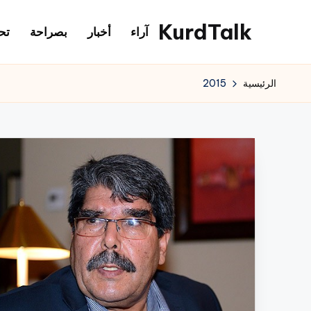
KurdTalk
آراء
أخبار
بصراحة
تح
لتجاوز
لى
كوردتوك
لمحتوى
|
الرئيسية
2015
اخبار
كردية