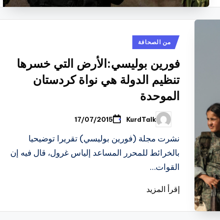
نُشر
من الصحافة
في
فورين بوليسي:الأرض التي خسرها
تنظيم الدولة هي نواة كردستان
الموحدة
KurdTalk
17/07/2015
تمّ
النشر
بواسطة
نشرت مجلة (فورين بوليسي) تقريرا توضيحيا
بالخرائط للمحرر المساعد إلياس غرول، قال فيه إن
القوات…
إقرأ المزيد