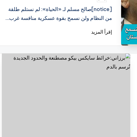
النشر
بواسطة
[notice]صالح مسلم لـ «الحياة»: لم نستلم طلقة
من النظام ولن نسمح بقوة عسكرية منافسة غرب…
إقرأ المزيد