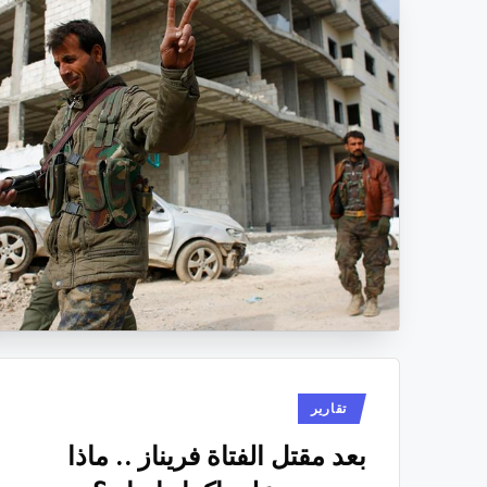
نُشر
تقارير
في
بعد مقتل الفتاة فريناز .. ماذا