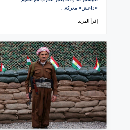
«داعش» معركة…
إقرأ المزيد