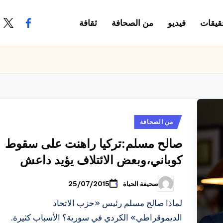
قيقات
فيديو
من الصحافة
ثقافة
.com
ook.com
نُشر
من الصحافة
في
صالح مسلم:تركيا راهنت على سقوط
كوباني،وبعض الائتلاف يؤيد داعش
صحيفة الحياة
25/07/2015
تمّ
النشر
بواسطة
لماذا صالح مسلم رئيس «حزب الاتحاد
الديموقراطي» الكردي في سورية؟ الأسباب كثيرة.