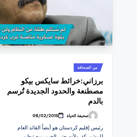
نُشر
من الصحافة
في
برزاني:خرائط سايكس بيكو
مصطنعة والحدود الجديدة تُرسم
بالدم
صحيفة الحياة
08/02/2015
تمّ
النشر
بواسطة
رئيس إقليم كردستان هو أيضاً القائد العام
للبيشمركة. ولأنه يعتبر الحرب مع تنظيم