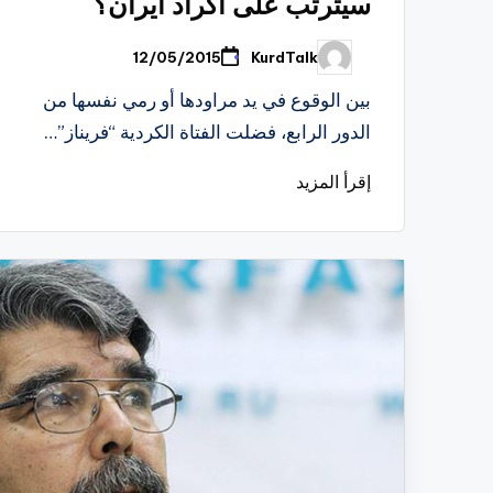
سيترتب على اكراد ايران؟
KurdTalk
12/05/2015
تمّ
النشر
بواسطة
بين الوقوع في يد مراودها أو رمي نفسها من
الدور الرابع، فضلت الفتاة الكردية “فريناز”…
إقرأ المزيد