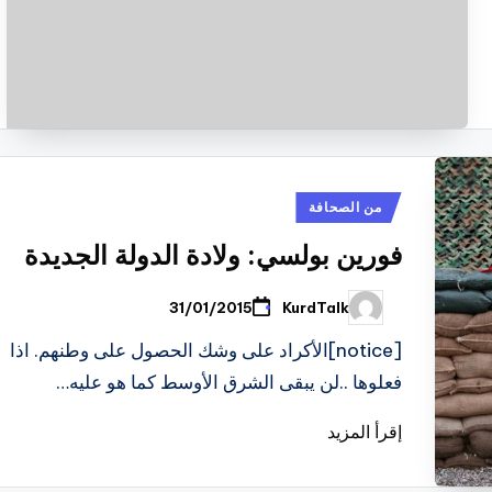
نُشر
من الصحافة
في
فورين بولسي: ولادة الدولة الجديدة
KurdTalk
31/01/2015
تمّ
النشر
بواسطة
[notice]الأكراد على وشك الحصول على وطنهم. اذا
فعلوها ..لن يبقى الشرق الأوسط كما هو عليه…
إقرأ المزيد